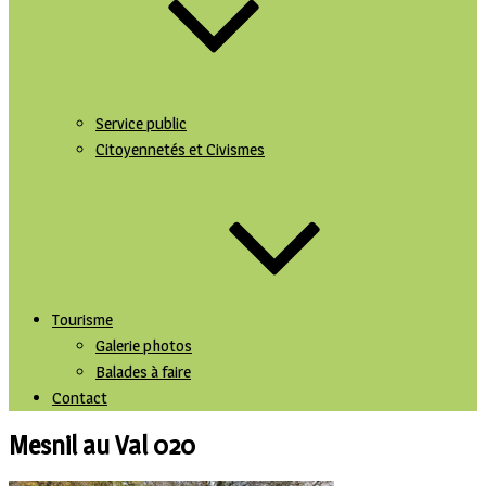
Service public
Citoyennetés et Civismes
Tourisme
Galerie photos
Balades à faire
Contact
Mesnil au Val 020
Le Mesnil-au-Val